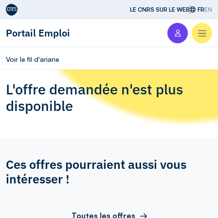
Aller au contenu
LE CNRS SUR LE WEB
FR
EN
Portail Emploi
Men
Voir le fil d'ariane
L'offre demandée n'est plus
disponible
Ces offres pourraient aussi vous
intéresser !
Toutes les offres