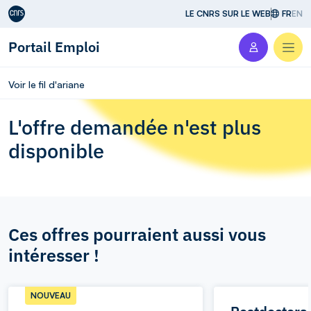
Aller au contenu
LE CNRS SUR LE WEB
FR
EN
Portail Emploi
Men
Voir le fil d'ariane
L'offre demandée n'est plus
disponible
Ces offres pourraient aussi vous
intéresser !
NOUVEAU