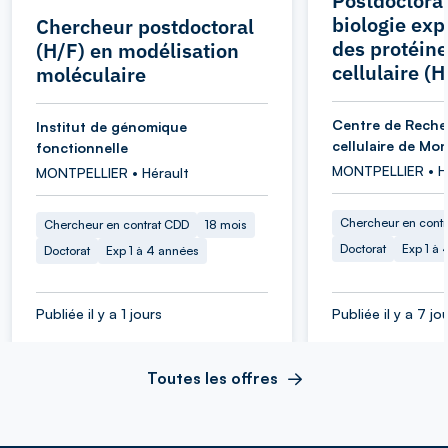
Postdoctora
biologie ex
Chercheur postdoctoral
des protéine
(H/F) en modélisation
cellulaire (H
moléculaire
Centre de Reche
Institut de génomique
cellulaire de Mon
fonctionnelle
MONTPELLIER • H
MONTPELLIER • Hérault
Chercheur en cont
Chercheur en contrat CDD
18 mois
Doctorat
Exp 1 à
Doctorat
Exp 1 à 4 années
Publiée il y a 1 jours
Publiée il y a 7 jo
Toutes les offres