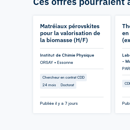
Ces offres pourraient 
Matréiaux pérovskites
Th
pour la valorisation de
en
la biomasse (H/F)
(e
Institut de Chimie Physique
Lab
- M
ORSAY • Essonne
PARI
Chercheur en contrat CDD
CDD
24 mois
Doctorat
Publiée il y a 7 jours
Publ