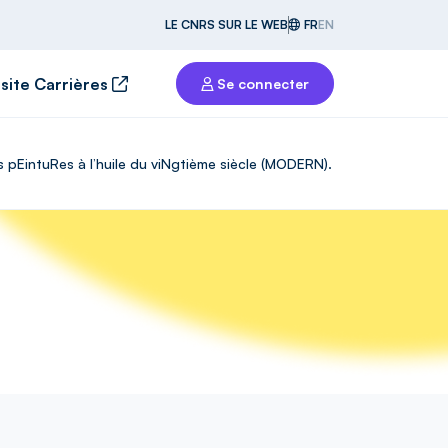
LE CNRS SUR LE WEB
FR
EN
 site Carrières
Se connecter
pEintuRes à l’huile du viNgtième siècle (MODERN).