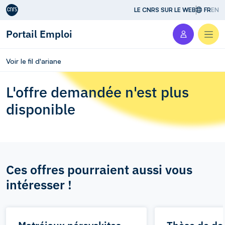
Aller au contenu
LE CNRS SUR LE WEB
FR
EN
Portail Emploi
Men
Voir le fil d'ariane
L'offre demandée n'est plus
disponible
Ces offres pourraient aussi vous
intéresser !