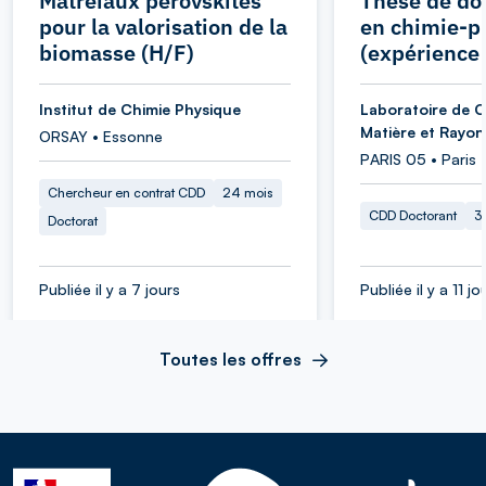
Matréiaux pérovskites
Thèse de do
pour la valorisation de la
en chimie-p
biomasse (H/F)
(expérience 
Institut de Chimie Physique
Laboratoire de C
Matière et Rayo
ORSAY • Essonne
PARIS 05 • Paris
Chercheur en contrat CDD
24 mois
CDD Doctorant
3
Doctorat
Publiée il y a 7 jours
Publiée il y a 11 jo
Toutes les offres