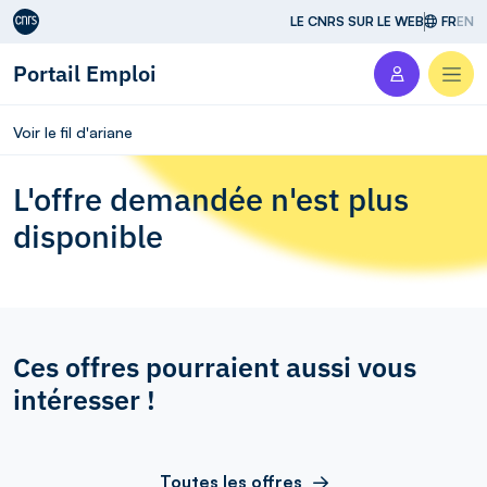
Aller au contenu
LE CNRS SUR LE WEB
FR
EN
Portail Emploi
Men
Voir le fil d'ariane
L'offre demandée n'est plus
disponible
Ces offres pourraient aussi vous
intéresser !
Toutes les offres