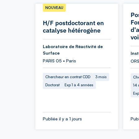
NOUVEAU
Po
Fo
H/F postdoctorant en
d'
catalyse hétérogène
vo
Laboratoire de Réactivité de
Surface
Inst
PARIS 05 • Paris
ORS
Chercheur en contrat CDD
3 mois
Che
Doctorat
Exp 1 à 4 années
14 
Exp
Publiée il y a 1 jours
Publ