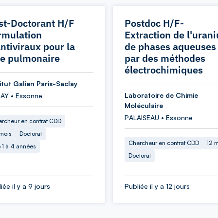
st-Doctorant H/F
Postdoc H/F-
rmulation
Extraction de l'uran
antiviraux pour la
de phases aqueuses
ie pulmonaire
par des méthodes
électrochimiques
itut Galien Paris-Saclay
Laboratoire de Chimie
AY • Essonne
Moléculaire
PALAISEAU • Essonne
rcheur en contrat CDD
mois
Doctorat
Chercheur en contrat CDD
12 
 1 à 4 années
Doctorat
iée il y a 9 jours
Publiée il y a 12 jours