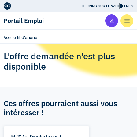
Aller au contenu
LE CNRS SUR LE WEB
FR
EN
Portail Emploi
Men
Voir le fil d'ariane
L'offre demandée n'est plus
disponible
Ces offres pourraient aussi vous
intéresser !