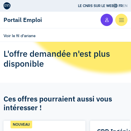
Aller au contenu
LE CNRS SUR LE WEB
FR
EN
Portail Emploi
Men
Voir le fil d'ariane
L'offre demandée n'est plus
disponible
Ces offres pourraient aussi vous
intéresser !
NOUVEAU