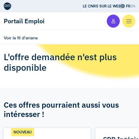
Aller au contenu
LE CNRS SUR LE WEB
FR
EN
Portail Emploi
Men
Voir le fil d'ariane
L'offre demandée n'est plus
disponible
Ces offres pourraient aussi vous
intéresser !
NOUVEAU