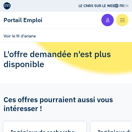
Aller au contenu
LE CNRS SUR LE WEB
FR
EN
Portail Emploi
Men
Voir le fil d'ariane
L'offre demandée n'est plus
disponible
Ces offres pourraient aussi vous
intéresser !