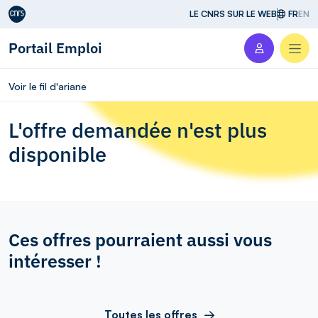
Aller au contenu
LE CNRS SUR LE WEB
FR
EN
Portail Emploi
Men
Voir le fil d'ariane
L'offre demandée n'est plus
disponible
Ces offres pourraient aussi vous
intéresser !
Toutes les offres