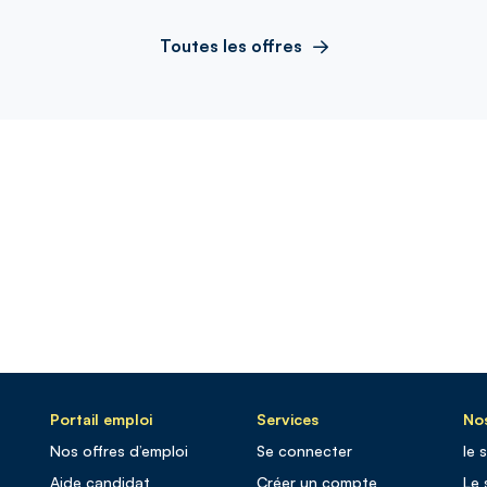
Toutes les offres
Portail emploi
Services
Nos
Nos offres d’emploi
Se connecter
le 
Aide candidat
Créer un compte
Le 