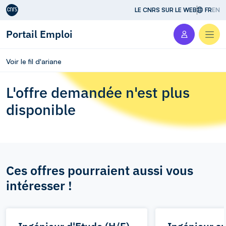
Aller au contenu
LE CNRS SUR LE WEB
FR
EN
Portail Emploi
Men
Voir le fil d'ariane
L'offre demandée n'est plus
disponible
Ces offres pourraient aussi vous
intéresser !