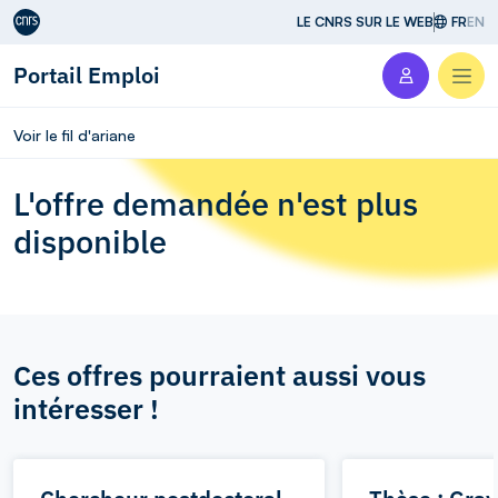
Aller au contenu
LE CNRS SUR LE WEB
FR
EN
Portail Emploi
Men
Voir le fil d'ariane
L'offre demandée n'est plus
disponible
Ces offres pourraient aussi vous
intéresser !