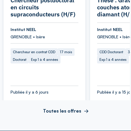
Chercheur postdoctoral
Thèse : Grav
en circuits
couches ato
supraconducteurs (H/F)
diamant (H/
Institut NEEL
Institut NEEL
GRENOBLE • Isère
GRENOBLE • Isèr
Chercheur en contrat CDD
17 mois
CDD Doctorant
3
Doctorat
Exp 1 à 4 années
Exp 1 à 4 années
Publiée il y a 6 jours
Publiée il y a 15 j
Toutes les offres