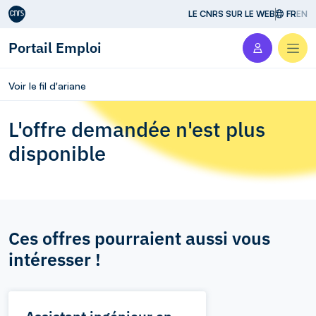
Aller au contenu
LE CNRS SUR LE WEB
FR
EN
Portail Emploi
Men
Voir le fil d'ariane
L'offre demandée n'est plus
disponible
Ces offres pourraient aussi vous
intéresser !