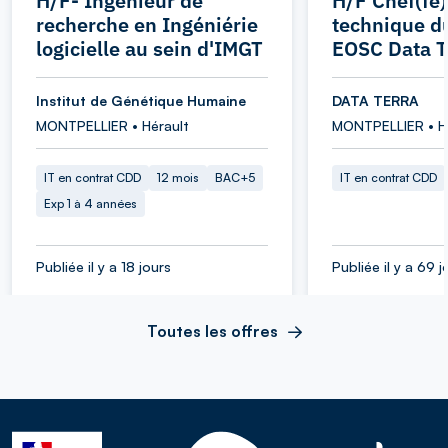
H/F- Ingénieur de
H/F Chef(fe)
recherche en Ingéniérie
technique d
logicielle au sein d'IMGT
EOSC Data T
Institut de Génétique Humaine
DATA TERRA
MONTPELLIER • Hérault
MONTPELLIER • H
IT en contrat CDD
12 mois
BAC+5
IT en contrat CDD
Exp 1 à 4 années
Publiée il y a 18 jours
Publiée il y a 69 j
Toutes les offres