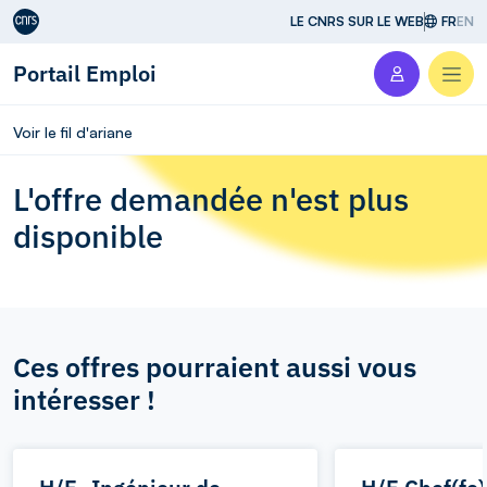
Aller au contenu
LE CNRS SUR LE WEB
FR
EN
Portail Emploi
Men
Voir le fil d'ariane
L'offre demandée n'est plus
disponible
Ces offres pourraient aussi vous
intéresser !