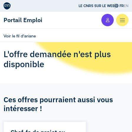
Aller au contenu
LE CNRS SUR LE WEB
FR
EN
Portail Emploi
Men
Voir le fil d'ariane
L'offre demandée n'est plus
disponible
Ces offres pourraient aussi vous
intéresser !