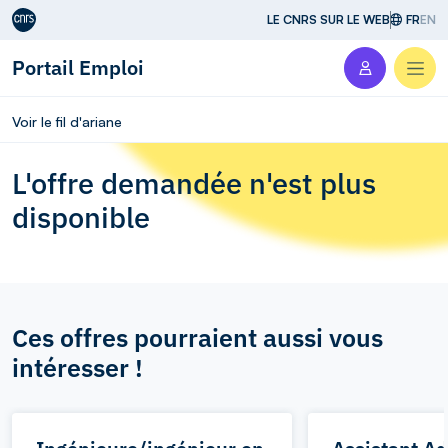
Aller au contenu
LE CNRS SUR LE WEB
FR
EN
Portail Emploi
Men
Voir le fil d'ariane
L'offre demandée n'est plus
disponible
Ces offres pourraient aussi vous
intéresser !