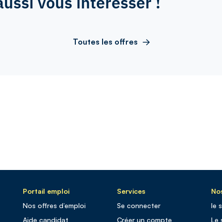
aussi vous intéresser !
Toutes les offres
Portail emploi
Services
Nos
Nos offres d’emploi
Se connecter
le 
Aide candidat
Créer un compte
Le 