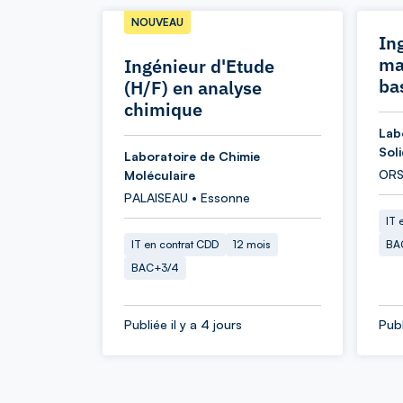
NOUVEAU
In
ma
Ingénieur d'Etude
ba
(H/F) en analyse
chimique
Lab
Sol
Laboratoire de Chimie
ORS
Moléculaire
PALAISEAU • Essonne
IT 
IT en contrat CDD
12 mois
BA
BAC+3/4
Publiée il y a 4 jours
Publ