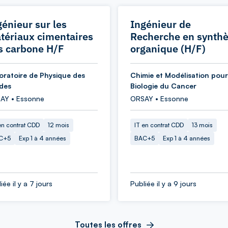
génieur sur les
Ingénieur de
tériaux cimentaires
Recherche en synth
s carbone H/F
organique (H/F)
oratoire de Physique des
Chimie et Modélisation pour
ides
Biologie du Cancer
AY • Essonne
ORSAY • Essonne
en contrat CDD
12 mois
IT en contrat CDD
13 mois
C+5
Exp 1 à 4 années
BAC+5
Exp 1 à 4 années
iée il y a 7 jours
Publiée il y a 9 jours
Toutes les offres