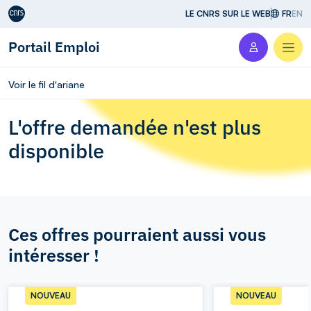
Aller au contenu
LE CNRS SUR LE WEB
FR
EN
Portail Emploi
Men
Voir le fil d'ariane
L'offre demandée n'est plus
disponible
Ces offres pourraient aussi vous
intéresser !
NOUVEAU
NOUVEAU