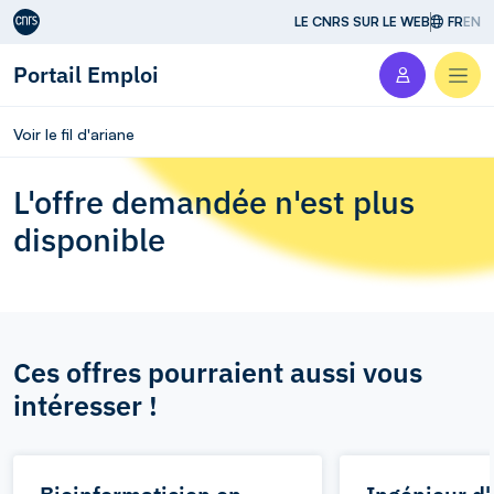
Aller au contenu
LE CNRS SUR LE WEB
FR
EN
Portail Emploi
Men
Voir le fil d'ariane
L'offre demandée n'est plus
disponible
Ces offres pourraient aussi vous
intéresser !