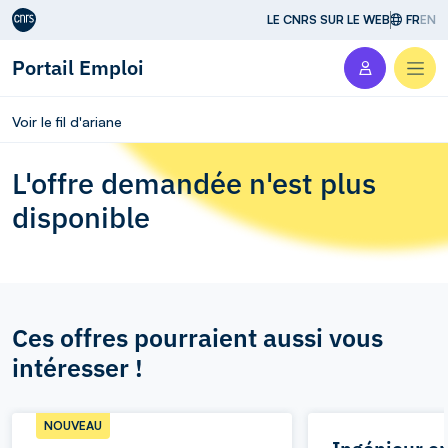
Aller au contenu
LE CNRS SUR LE WEB
FR
EN
Portail Emploi
Men
Voir le fil d'ariane
L'offre demandée n'est plus
disponible
Ces offres pourraient aussi vous
intéresser !
NOUVEAU