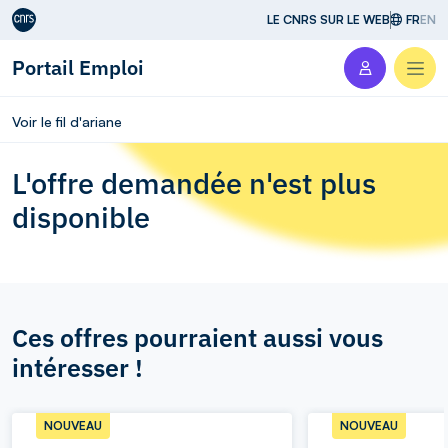
Aller au contenu
LE CNRS SUR LE WEB
FR
EN
Portail Emploi
Men
Voir le fil d'ariane
L'offre demandée n'est plus
disponible
Ces offres pourraient aussi vous
intéresser !
NOUVEAU
NOUVEAU