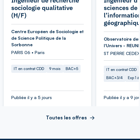
Ingénieur de recherche
Ingénieur d’
sociologie qualitative
sciences de
(H/F)
l’informatio
géographiqu
Centre Européen de Sociologie et
de Science Politique de la
Observatoire des
Sorbonne
l'Univers - REUN
PARIS 06 • Paris
ST PIERRE CEDEX
IT en contrat CDD
9 mois
BAC+5
IT en contrat CDD
BAC+3/4
Exp 1 
Publiée il y a 5 jours
Publiée il y a 9 jo
Toutes les offres