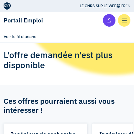
Aller au contenu
LE CNRS SUR LE WEB
FR
EN
Portail Emploi
Men
Voir le fil d'ariane
L'offre demandée n'est plus
disponible
Ces offres pourraient aussi vous
intéresser !