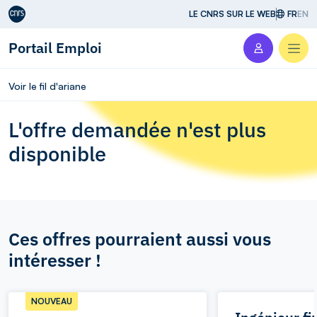
Aller au contenu
LE CNRS SUR LE WEB
FR
EN
Portail Emploi
Men
Voir le fil d'ariane
L'offre demandée n'est plus
disponible
Ces offres pourraient aussi vous
intéresser !
NOUVEAU