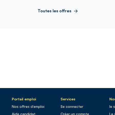
Toutes les offres
Portail emploi
Services
Nos
Nos offres d’emploi
Se connecter
le 
Aide candidat
Créer un compte
Le 