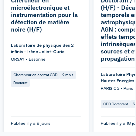
Chercheur en
Doctorant / 
microélectronique et
(H/F) - Déca
instrumentation pour la
temporels e
détection de matière
astrophysiqu
noire (H/F)
AGN : compét
effets tempo
intrinsèque
Laboratoire de physique des 2
sources et e
infinis - Irène Joliot-Curie
propagation
ORSAY • Essonne
Laboratoire Phys
Chercheur en contrat CDD
9 mois
Hautes Energies
Doctorat
PARIS 05 • Paris
CDD Doctorant
3
Publiée il y a 8 jours
Publiée il y a 18 j