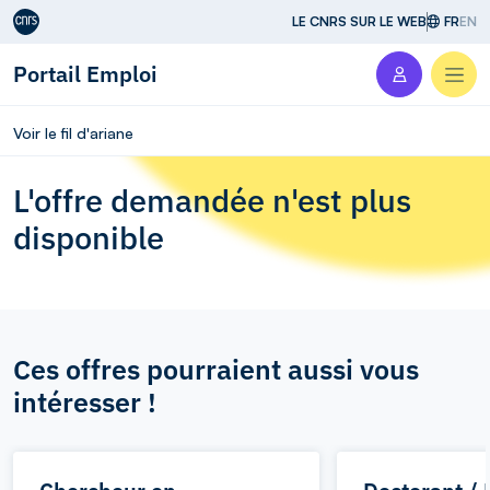
Aller au contenu
LE CNRS SUR LE WEB
FR
EN
Portail Emploi
Men
Voir le fil d'ariane
L'offre demandée n'est plus
disponible
Ces offres pourraient aussi vous
intéresser !