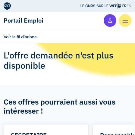
Aller au contenu
LE CNRS SUR LE WEB
FR
EN
Portail Emploi
Men
Voir le fil d'ariane
L'offre demandée n'est plus
disponible
Ces offres pourraient aussi vous
intéresser !