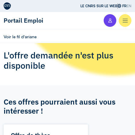
Aller au contenu
LE CNRS SUR LE WEB
FR
EN
Portail Emploi
Men
Voir le fil d'ariane
L'offre demandée n'est plus
disponible
Ces offres pourraient aussi vous
intéresser !