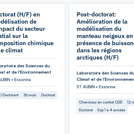
ctorat (H/F) en
Post-doctorat:
délisation de
Amélioration de la
impact du secteur
modélisation du
tial sur la
manteau neigeux en
mposition chimique
présence de buisson
le climat
dans les régions
arctiques (H/F)
oratoire des Sciences du
mat et de l'Environnement
Laboratoire des Sciences d
Climat et de l'Environnemen
AUBIN • Essonne
ST AUBIN • Essonne
 Doctorant
36 mois
Doctorat
Chercheur en contrat CDD
12 
Doctorat
Exp 1 à 4 années