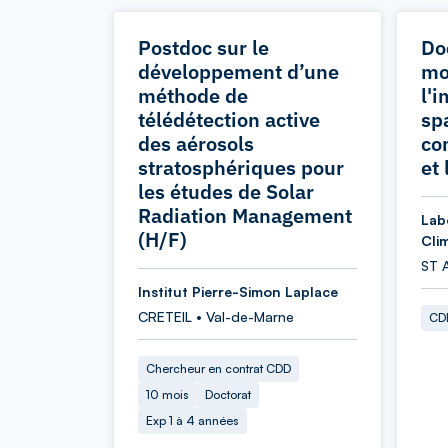
Postdoc sur le
Do
développement d’une
mo
méthode de
l'
télédétection active
spa
des aérosols
co
stratosphériques pour
et 
les études de Solar
Radiation Management
Lab
(H/F)
Cli
ST 
Institut Pierre-Simon Laplace
CRETEIL • Val-de-Marne
CDD
Chercheur en contrat CDD
10 mois
Doctorat
Exp 1 à 4 années