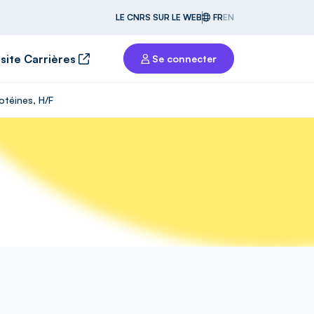
LE CNRS SUR LE WEB
FR
EN
 site Carrières
Se connecter
otéines, H/F