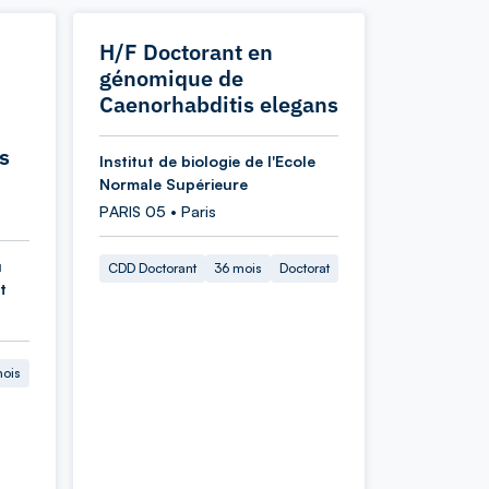
H/F Doctorant en
génomique de
Caenorhabditis elegans
s
Institut de biologie de l'Ecole
Normale Supérieure
PARIS 05 • Paris
u
CDD Doctorant
36 mois
Doctorat
t
mois