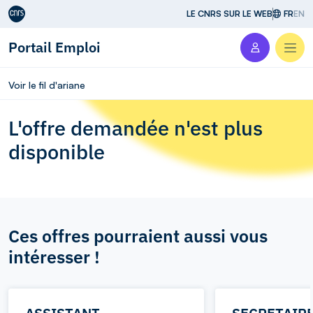
Aller au contenu
LE CNRS SUR LE WEB
FR
EN
Portail Emploi
Men
Voir le fil d'ariane
L'offre demandée n'est plus
disponible
Ces offres pourraient aussi vous
intéresser !