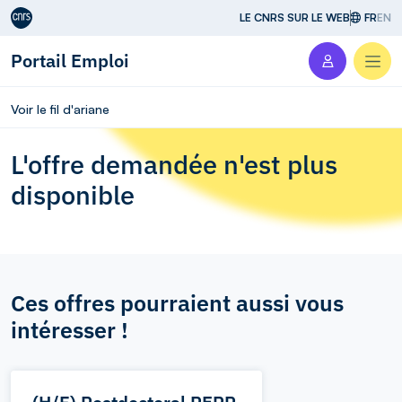
Aller au contenu
LE CNRS SUR LE WEB
FR
EN
Portail Emploi
Men
Voir le fil d'ariane
L'offre demandée n'est plus
disponible
Ces offres pourraient aussi vous
intéresser !