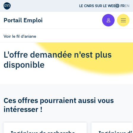
Aller au contenu
LE CNRS SUR LE WEB
FR
EN
Portail Emploi
Men
Voir le fil d'ariane
L'offre demandée n'est plus
disponible
Ces offres pourraient aussi vous
intéresser !