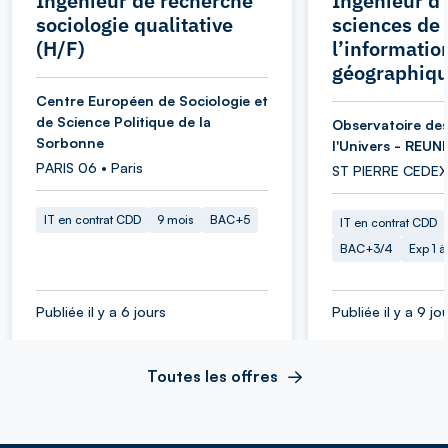
Ingénieur de recherche
Ingénieur d’
sociologie qualitative
sciences de
(H/F)
l’informatio
géographiqu
Centre Européen de Sociologie et
de Science Politique de la
Observatoire des
Sorbonne
l'Univers - REUN
PARIS 06 • Paris
ST PIERRE CEDEX
IT en contrat CDD
9 mois
BAC+5
IT en contrat CDD
BAC+3/4
Exp 1 
Publiée il y a 6 jours
Publiée il y a 9 jo
Toutes les offres