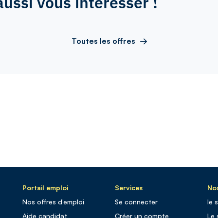
aussi vous intéresser !
Toutes les offres
Portail emploi
Services
Nos
Nos offres d’emploi
Se connecter
le 
Aide candidat
Créer un compte
Le 