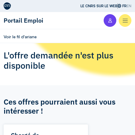
Aller au contenu
LE CNRS SUR LE WEB
FR
EN
Portail Emploi
Men
Voir le fil d'ariane
L'offre demandée n'est plus
disponible
Ces offres pourraient aussi vous
intéresser !