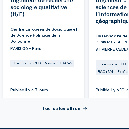
Ingénieur de recherche
Ingénieur d’
sociologie qualitative
sciences de
(H/F)
l’informatio
géographiqu
Centre Européen de Sociologie et
de Science Politique de la
Observatoire des
Sorbonne
l'Univers - REUN
PARIS 06 • Paris
ST PIERRE CEDEX
IT en contrat CDD
9 mois
BAC+5
IT en contrat CDD
BAC+3/4
Exp 1 
Publiée il y a 7 jours
Publiée il y a 10 j
Toutes les offres