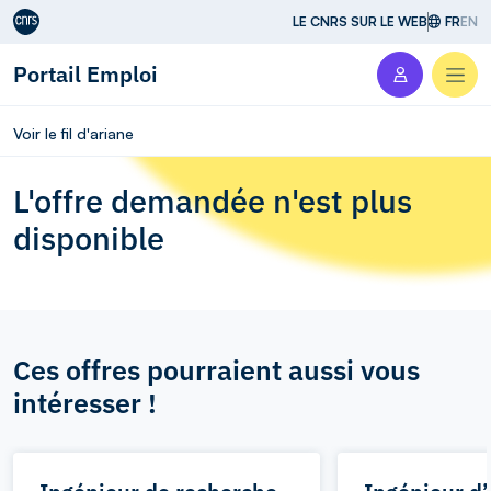
Aller au contenu
LE CNRS SUR LE WEB
FR
EN
Portail Emploi
Men
Voir le fil d'ariane
L'offre demandée n'est plus
disponible
Ces offres pourraient aussi vous
intéresser !