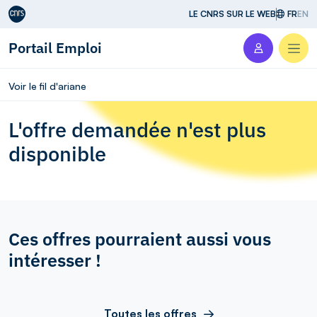
Aller au contenu
LE CNRS SUR LE WEB
FR
EN
Portail Emploi
Men
Voir le fil d'ariane
L'offre demandée n'est plus
disponible
Ces offres pourraient aussi vous
intéresser !
Toutes les offres