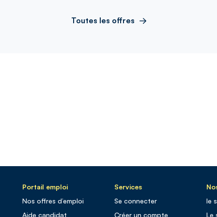
Toutes les offres
Portail emploi
Services
Nos
Nos offres d’emploi
Se connecter
le 
Aide candidat
Créer un compte
Le 