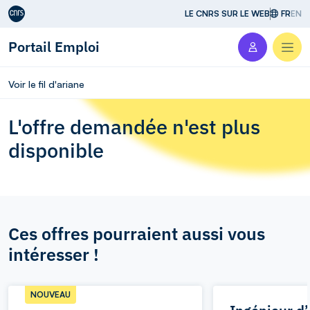
Aller au contenu
LE CNRS SUR LE WEB
FR
EN
Portail Emploi
Men
Voir le fil d'ariane
L'offre demandée n'est plus
disponible
Ces offres pourraient aussi vous
intéresser !
NOUVEAU