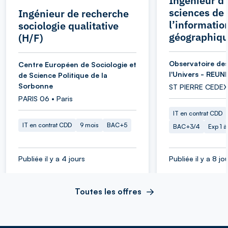
Ingénieur d’
sciences de
Ingénieur de recherche
l’informatio
sociologie qualitative
géographiqu
(H/F)
Observatoire des
Centre Européen de Sociologie et
l'Univers - REUN
de Science Politique de la
Sorbonne
ST PIERRE CEDEX
PARIS 06 • Paris
IT en contrat CDD
IT en contrat CDD
9 mois
BAC+5
BAC+3/4
Exp 1 
Publiée il y a 4 jours
Publiée il y a 8 jo
Toutes les offres