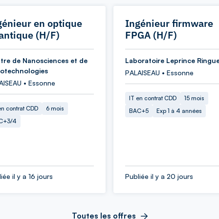
génieur en optique
Ingénieur firmware
antique (H/F)
FPGA (H/F)
tre de Nanosciences et de
Laboratoire Leprince Ringu
otechnologies
PALAISEAU • Essonne
AISEAU • Essonne
IT en contrat CDD
15 mois
en contrat CDD
6 mois
BAC+5
Exp 1 à 4 années
C+3/4
iée il y a 16 jours
Publiée il y a 20 jours
Toutes les offres