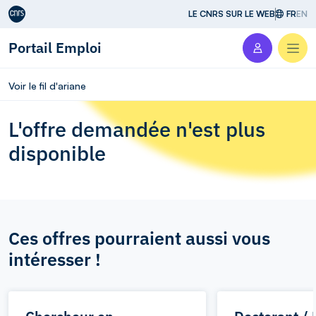
Aller au contenu
LE CNRS SUR LE WEB
FR
EN
Portail Emploi
Men
Voir le fil d'ariane
L'offre demandée n'est plus
disponible
Ces offres pourraient aussi vous
intéresser !