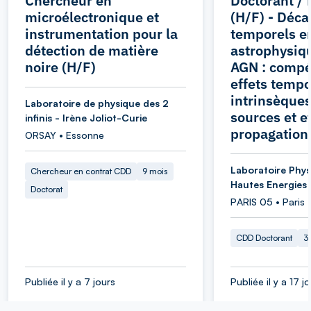
Chercheur en
Doctorant / 
microélectronique et
(H/F) - Déca
instrumentation pour la
temporels e
détection de matière
astrophysiqu
noire (H/F)
AGN : compét
effets tempo
intrinsèque
Laboratoire de physique des 2
sources et e
infinis - Irène Joliot-Curie
propagation
ORSAY • Essonne
Laboratoire Phys
Chercheur en contrat CDD
9 mois
Hautes Energies
Doctorat
PARIS 05 • Paris
CDD Doctorant
3
Publiée il y a 7 jours
Publiée il y a 17 j