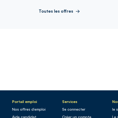
Toutes les offres
Portail emploi
Services
Nos
Nos offres d’emploi
Se connecter
le 
Aide candidat
Créer un compte
Le 