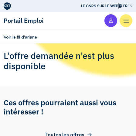
Aller au contenu
LE CNRS SUR LE WEB
FR
EN
Portail Emploi
Men
Voir le fil d'ariane
L'offre demandée n'est plus
disponible
Ces offres pourraient aussi vous
intéresser !
Toutes les offres