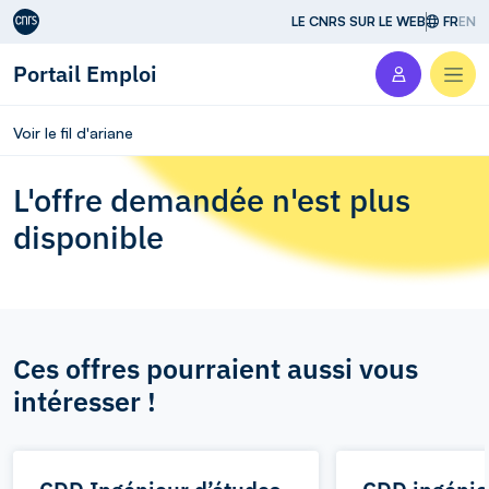
Aller au contenu
LE CNRS SUR LE WEB
FR
EN
Portail Emploi
Men
Voir le fil d'ariane
L'offre demandée n'est plus
disponible
Ces offres pourraient aussi vous
intéresser !