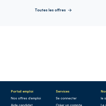
Toutes les offres
Portail emploi
Services
Nos
Nos offres d’emploi
Se connecter
le 
Aide candidat
Créer un compte
Le 