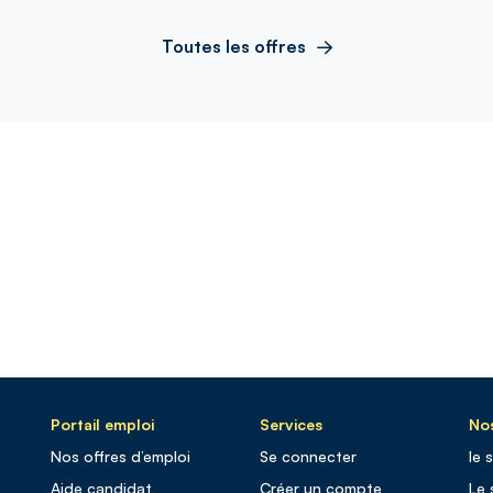
Toutes les offres
Portail emploi
Services
Nos
Nos offres d’emploi
Se connecter
le 
Aide candidat
Créer un compte
Le 