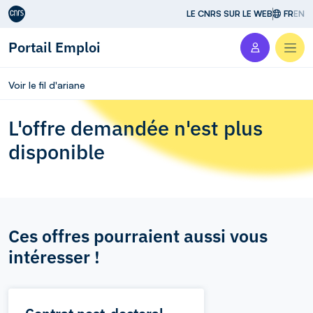
Aller au contenu
LE CNRS SUR LE WEB
FR
EN
Portail Emploi
Men
Voir le fil d'ariane
L'offre demandée n'est plus
disponible
Ces offres pourraient aussi vous
intéresser !