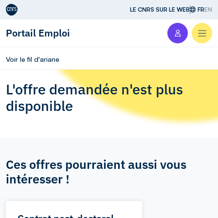
Aller au contenu
LE CNRS SUR LE WEB
FR
EN
Portail Emploi
Men
Voir le fil d'ariane
L'offre demandée n'est plus
disponible
Ces offres pourraient aussi vous
intéresser !