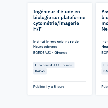
Ingénieur d'étude en
As
biologie sur plateforme
bio
cytométrie/imagerie
mo
H/F
Ne
Institut Interdisciplinaire de
Inst
Neurosciences
Neu
BORDEAUX • Gironde
BOR
IT en contrat CDD
12 mois
IT 
BAC+5
BA
Publiée il y a 8 jours
Publ